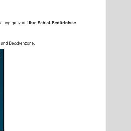
olung ganz auf
Ihre Schlaf-Bedürfnisse
r und Becckenzone.