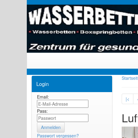
Startsei
Login
Email:
|<
Pass:
Luf
Passwort vergessen?