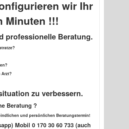
onfigurieren wir Ihr
 Minuten !!!
d professionelle Beratung.
atratze?
?
zen?
 Arzt?
situation zu verbessern.
he Beratung ?
bindlichen und persönlichen Beratungstermin!
sapp) Mobil 0 170 30 60 733 (auch