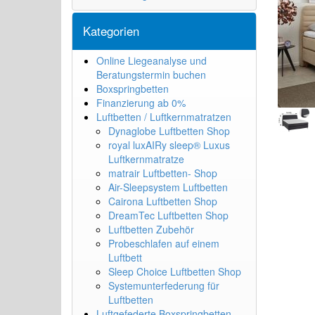
Kategorien
Online Liegeanalyse und
Beratungstermin buchen
Boxspringbetten
Finanzierung ab 0%
Luftbetten / Luftkernmatratzen
Dynaglobe Luftbetten Shop
royal luxAIRy sleep® Luxus
Luftkernmatratze
matrair Luftbetten- Shop
Air-Sleepsystem Luftbetten
Cairona Luftbetten Shop
DreamTec Luftbetten Shop
Luftbetten Zubehör
Probeschlafen auf einem
Luftbett
Sleep Choice Luftbetten Shop
Systemunterfederung für
Luftbetten
Luftgefederte Boxspringbetten