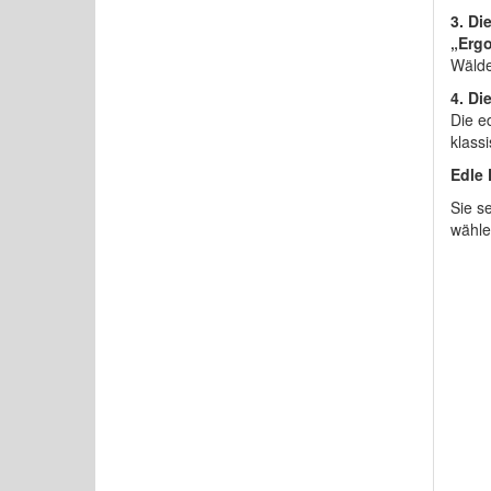
3. Di
„Ergo
Wälde
4. Di
Die e
klassi
Edle
Sie s
wähle