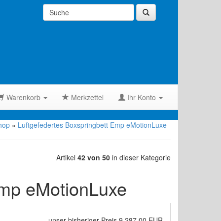
Warenkorb
Merkzettel
Ihr Konto
hop
»
Luftgefedertes Boxspringbett Emp eMotionLuxe
Artikel
42 von 50
in dieser Kategorie
Emp eMotionLuxe
unser bisheriger Preis 9.287,00 EUR