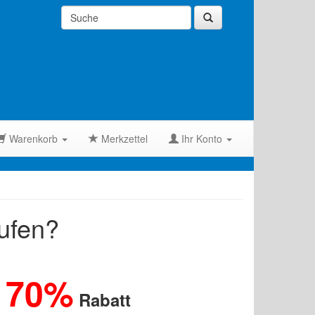
Warenkorb
Merkzettel
Ihr Konto
ufen?
70%
u
Rabatt