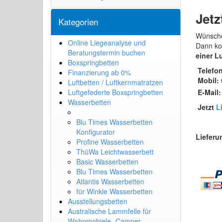
Jetz
Kategorien
Wünsche
Online Liegeanalyse und
Dann ko
Beratungstermin buchen
einer L
Boxspringbetten
Telefon
Finanzierung ab 0%
Mobil:
Luftbetten / Luftkernmatratzen
Luftgefederte Boxspringbetten
E-Mail:
Wasserbetten
Jetzt
L
Blu Times Wasserbetten
Konfigurator
Lieferu
Profine Wasserbetten
ThüWa Leichtwasserbett
Basic Wasserbetten
Blu Times Wasserbetten
Atlantis Wasserbetten
für Winkle Wasserbetten
Ausstellungsbetten
Australische Lammfelle für
Wohnmobiele- Camper