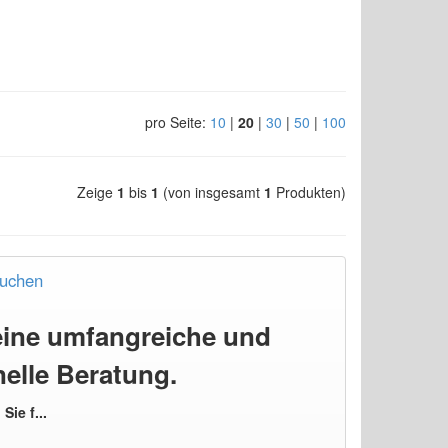
pro Seite:
10
|
20
|
30
|
50
|
100
Zeige
1
bis
1
(von insgesamt
1
Produkten)
buchen
 eine umfangreiche und
nelle Beratung.
Sie f...