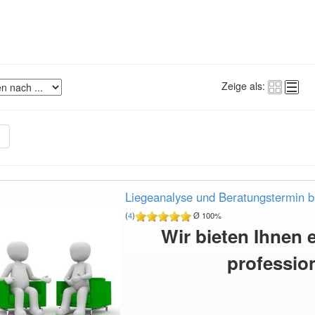
Zeige als:
»
Liegeanalyse und Beratungstermin 
(
4
)
Ø 100%
Wir bieten Ihnen
professio