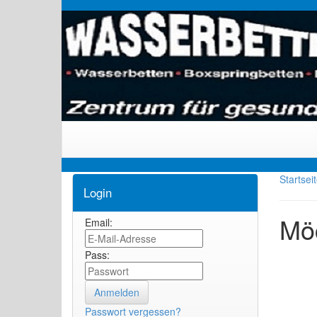
Startsei
Login
Möc
Email:
Pass:
Passwort vergessen?