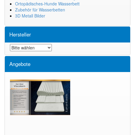
Ortopädisches-Hunde Wasserbett
Zubehör für Wasserbetten
3D Metall Bilder
Hersteller
Angebote