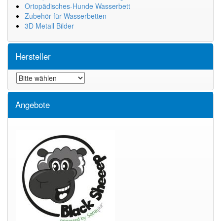
Ortopädisches-Hunde Wasserbett
Zubehör für Wasserbetten
3D Metall Bilder
Hersteller
Angebote