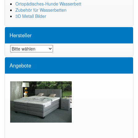
Ortopädisches-Hunde Wasserbett
Zubehör für Wasserbetten
3D Metall Bilder
Hersteller
Angebote