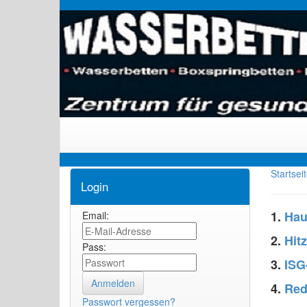
Startsei
Login
1.
Hau
Email:
2.
Hit
Pass:
3.
ISG-
4.
Red
Passwort vergessen?