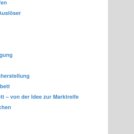
fen
 Auslöser
igung
herstellung
bett
– von der Idee zur Marktreife
chen