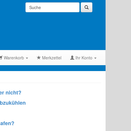
Warenkorb
Merkzettel
Ihr Konto
r nicht?
abzukühlen
lafen?