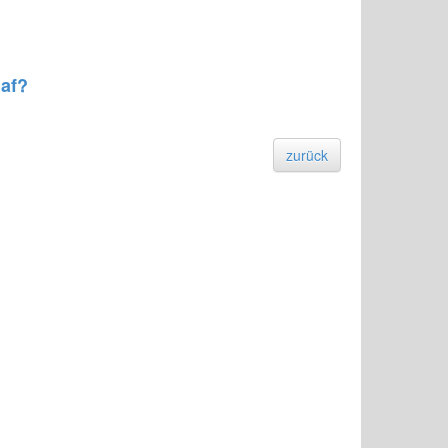
laf?
zurück