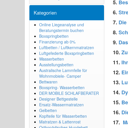
5.
Bes
6.
Str
Kategorien
7.
Die
Online Liegeanalyse und
Beratungstermin buchen
8.
Schm
Boxspringbetten
9.
Das
Finanzierung ab 0%
Luftbetten / Luftkernmatratzen
10.
Zu
Luftgefederte Boxspringbetten
Wasserbetten
11.
Ihr
Ausstellungsbetten
Australische Lammfelle für
12.
Ei
Wohnmobiele- Camper
13.
Lu
Bettwaren
Boxspring- Wasserbetten
14.
Dy
DER MOBILE SCHLAFBERATER
Designer Bettgestelle
15.
Be
Ersatz-Wassermatratzen
Gelbetten
16.
Di
Kopfteile für Wasserbetten
17.
Ma
Matratzen & Lattenrost
Orthopädisches Hundebett