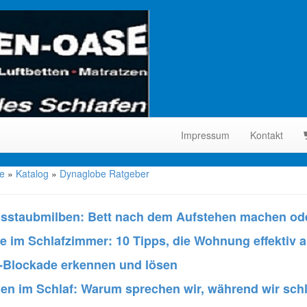
Impressum
Kontakt
te
»
Katalog
»
Dynaglobe Ratgeber
sstaubmilben: Bett nach dem Aufstehen machen ode
ze im Schlafzimmer: 10 Tipps, die Wohnung effektiv 
Blockade erkennen und lösen
en im Schlaf: Warum sprechen wir, während wir sch