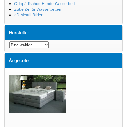
Ortopädisches-Hunde Wasserbett
Zubehör für Wasserbetten
3D Metall Bilder
Hersteller
Angebote