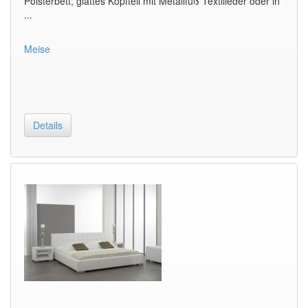
Polsterbett, glattes Kopfteil mit Metallfuß Textilleder oder in
...
Meise
Details