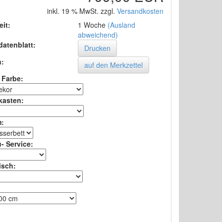
inkl. 19 % MwSt. zzgl.
Versandkosten
eit:
1 Woche
(Ausland
abweichend)
datenblatt:
Drucken
n:
 Farbe
:
kasten
:
m
:
- Service
:
isch
:
: