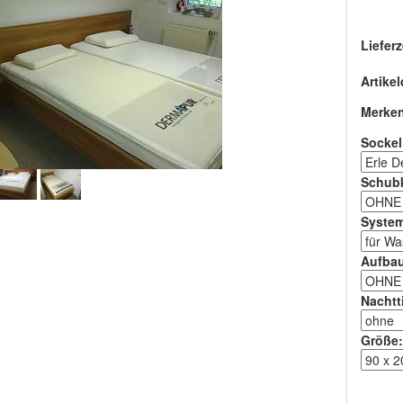
Lieferz
Artikel
Merke
Sockel
Schub
Syste
Aufbau
Nachtt
Größe