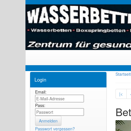
Startsei
Login
Email:
|<
Pass:
Bet
Passwort vergessen?