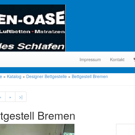
Impressum
Kontakt
te
»
Katalog
»
Designer Bettgestelle
»
Bettgestell Bremen
«
»
>|
tgestell Bremen