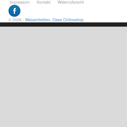
Impressum
Kontakt
Widerrufsrecht
© 2026 -
Wasserbetten- Oase Onlineshop