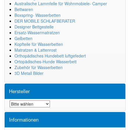
Australische Lammfelle für Wohnmobiele- Camper
Bettwaren
Boxspring- Wasserbetten
DER MOBILE SCHLAFBERATER
Designer Bettgestelle
Ersatz-Wassermatratzen
Gelbetten
Kopfteile für Wasserbetten
Matratzen & Lattenrost
Orthopädisches Hundebett luftgefedert
Ortopädisches-Hunde Wasserbett
Zubehör für Wasserbetten
3D Metall Bilder
Hersteller
Informationen