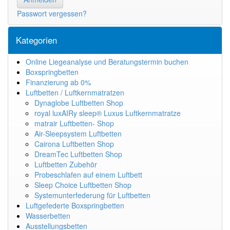
Passwort vergessen?
Kategorien
Online Liegeanalyse und Beratungstermin buchen
Boxspringbetten
Finanzierung ab 0%
Luftbetten / Luftkernmatratzen
Dynaglobe Luftbetten Shop
royal luxAIRy sleep® Luxus Luftkernmatratze
matrair Luftbetten- Shop
Air-Sleepsystem Luftbetten
Cairona Luftbetten Shop
DreamTec Luftbetten Shop
Luftbetten Zubehör
Probeschlafen auf einem Luftbett
Sleep Choice Luftbetten Shop
Systemunterfederung für Luftbetten
Luftgefederte Boxspringbetten
Wasserbetten
Ausstellungsbetten