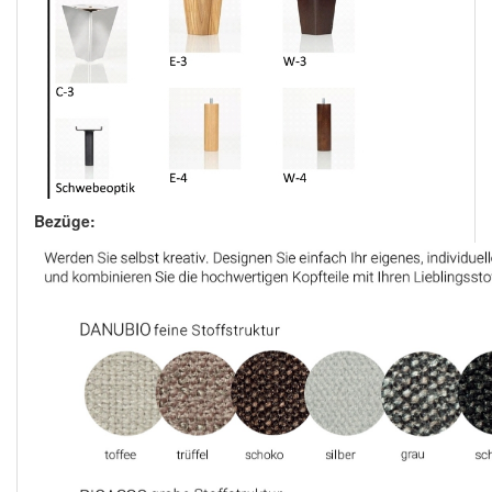
Bezüge: