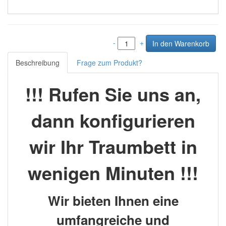
-
+
Beschreibung
Frage zum Produkt?
!!! Rufen Sie uns an,
dann konfigurieren
wir Ihr Traumbett in
wenigen Minuten !!!
Wir bieten Ihnen eine
umfangreiche und