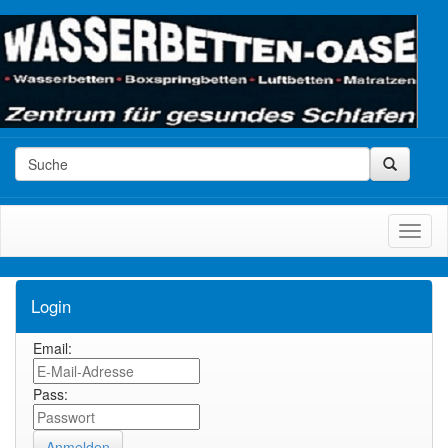
Produ
Login
Email:
Pass: