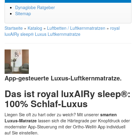
Dynaglobe Ratgeber
Sitemap
Startseite
»
Katalog
»
Luftbetten / Luftkernmatratzen
»
royal
luxAIRy sleep® Luxus Luftkernmatratze
App-gesteuerte Luxus-Luftkernmatratze.
Das ist royal luxAIRy sleep®:
100% Schlaf-Luxus
Liegen Sie oft zu hart oder zu weich? Mit unserer
smarten
Luxus-Matratze
lassen sich die Härtegrade per Knopfdruck oder
modernster App-Steuerung mit der Ortho-Well® App individuell
auf Sie einstellen.