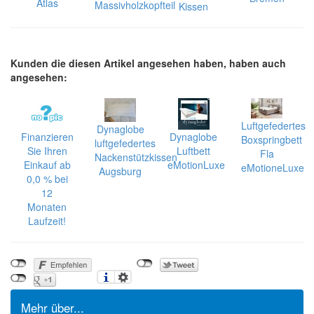
Atlas
Massivholzkopfteil
Kissen
Kunden die diesen Artikel angesehen haben, haben auch
angesehen:
Luftgefedertes
Dynaglobe
Finanzieren
Dynaglobe
Boxspringbett
luftgefedertes
Sie Ihren
Luftbett
Fla
Nackenstützkissen
Einkauf ab
eMotionLuxe
eMotioneLuxe
Augsburg
0,0 % bei
12
Monaten
Laufzeit!
Mehr über...