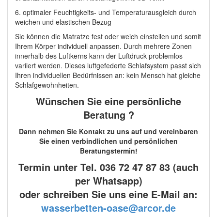
6. optimaler Feuchtigkeits- und Temperaturausgleich durch
weichen und elastischen Bezug
Sie können die Matratze fest oder weich einstellen und somit
Ihrem Körper individuell anpassen. Durch mehrere Zonen
innerhalb des Luftkerns kann der Luftdruck problemlos
variiert werden. Dieses luftgefederte Schlafsystem passt sich
Ihren individuellen Bedürfnissen an: kein Mensch hat gleiche
Schlafgewohnheiten.
Wünschen Sie eine persönliche
Beratung ?
Dann nehmen Sie Kontakt zu uns auf und vereinbaren
Sie einen verbindlichen und persönlichen
Beratungstermin!
Termin unter Tel. 036 72 47 87 83 (auch
per Whatsapp)
oder schreiben Sie uns eine E-Mail an:
wasserbetten-oase@arcor.de