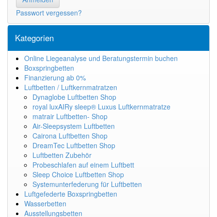
Passwort vergessen?
Kategorien
Online Liegeanalyse und Beratungstermin buchen
Boxspringbetten
Finanzierung ab 0%
Luftbetten / Luftkernmatratzen
Dynaglobe Luftbetten Shop
royal luxAIRy sleep® Luxus Luftkernmatratze
matrair Luftbetten- Shop
Air-Sleepsystem Luftbetten
Cairona Luftbetten Shop
DreamTec Luftbetten Shop
Luftbetten Zubehör
Probeschlafen auf einem Luftbett
Sleep Choice Luftbetten Shop
Systemunterfederung für Luftbetten
Luftgefederte Boxspringbetten
Wasserbetten
Ausstellungsbetten