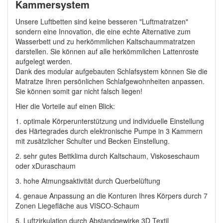
Kammersystem
Unsere Luftbetten sind keine besseren "Luftmatratzen"
sondern eine Innovation, die eine echte Alternative zum
Wasserbett und zu herkömmlichen Kaltschaummatratzen
darstellen. Sie können auf alle herkömmlichen Lattenroste
aufgelegt werden.
Dank des modular aufgebauten Schlafsystem können Sie die
Matratze Ihren persönlichen Schlafgewohnheiten anpassen.
Sie können somit gar nicht falsch liegen!
Hier die Vorteile auf einen Blick:
1. optimale Körperunterstützung und individuelle Einstellung
des Härtegrades durch elektronische Pumpe in 3 Kammern
mit zusätzlicher Schulter und Becken Einstellung.
2. sehr gutes Bettklima durch Kaltschaum, Viskoseschaum
oder xDuraschaum
3. hohe Atmungsaktivität durch Querbelüftung
4. genaue Anpassung an die Konturen Ihres Körpers durch 7
Zonen Liegefläche aus VISCO-Schaum
5. Luftzirkulation durch Abstandgewirke 3D Textil