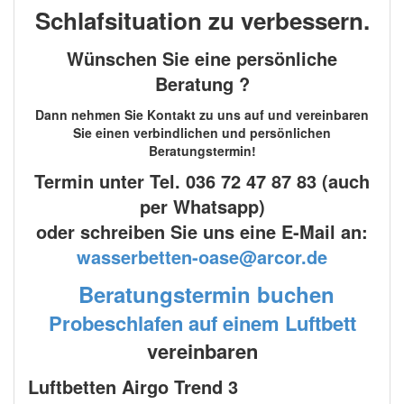
Schlafsituation zu verbessern.
Wünschen Sie eine persönliche
Beratung ?
Dann nehmen Sie Kontakt zu uns auf und vereinbaren
Sie einen verbindlichen und persönlichen
Beratungstermin!
Termin unter Tel. 036 72 47 87 83 (auch
per Whatsapp)
oder schreiben Sie uns eine E-Mail an:
wasserbetten-oase@arcor.de
Beratungstermin buchen
Probeschlafen auf einem Luftbett
vereinbaren
Luftbetten Airgo Trend 3