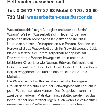
Bett später aussehen soll.
Tel. 0 36 72 / 47 87 83 Mobil 0 170 / 30 60
733 Mail
wasserbetten-oase@arcor.de
Wasserbettschlaf ist größtmöglich entlastender Schlaf.
Warum? Weil ein Wasserbett sich in jeder Körperlage
perfekt an Ihren Körper anpasst, ganz ohne Ihr Zutun.
Unter den stärksten Druckpunkten wie Becken, Schulter und
Fersen wird das Wasserbett durch Ihr Gewicht weggedrückt,
bis die Matratze sich Ihrem Körperbau angepasst hat.
Das verdrängte Wasser bewegt sich dann unter die
leichteren Körperteile wie Nacken, Rücken, Kniekehle und
Beine und unterstützt sie dort. So wird jeder Druck von Ihrem
Körper weggenommen und es ensteht eine druckfreie
Matratze.
Ein Wasserbett ist so flexibel, dass selbst schwangere
Frauen darin bis zum Ende der Schwangerschaft bequem in
jeder Position schlafen können. Das Doppelbett kann mit
zwei verschiedenen Matratzen ausgestattet werden, so das
beide Partner komfortabel liegen, auch wenn sie vollkommen
unterschiedliche Größe oder Liegebedürfnisse haben.