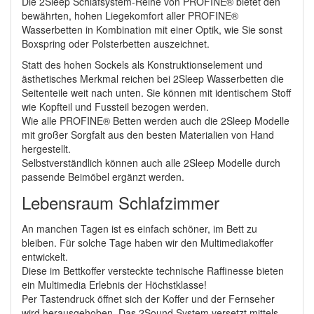
Die 2Sleep Schlafsystem-Reihe von PROFINE® bietet den
bewährten, hohen Liegekomfort aller PROFINE®
Wasserbetten in Kombination mit einer Optik, wie Sie sonst
Boxspring oder Polsterbetten auszeichnet.
Statt des hohen Sockels als Konstruktionselement und
ästhetisches Merkmal reichen bei 2Sleep Wasserbetten die
Seitenteile weit nach unten. Sie können mit identischem Stoff
wie Kopfteil und Fussteil bezogen werden.
Wie alle PROFINE® Betten werden auch die 2Sleep Modelle
mit großer Sorgfalt aus den besten Materialien von Hand
hergestellt.
Selbstverständlich können auch alle 2Sleep Modelle durch
passende Beimöbel ergänzt werden.
Lebensraum Schlafzimmer
An manchen Tagen ist es einfach schöner, im Bett zu
bleiben. Für solche Tage haben wir den Multimediakoffer
entwickelt.
Diese im Bettkoffer versteckte technische Raffinesse bieten
ein Multimedia Erlebnis der Höchstklasse!
Per Tastendruck öffnet sich der Koffer und der Fernseher
wird herausgehoben. Das 2Sound System versetzt mittels