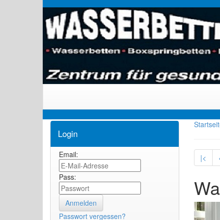
Startsei
Login
Email:
|<
Pass:
Was
Passwort vergessen?