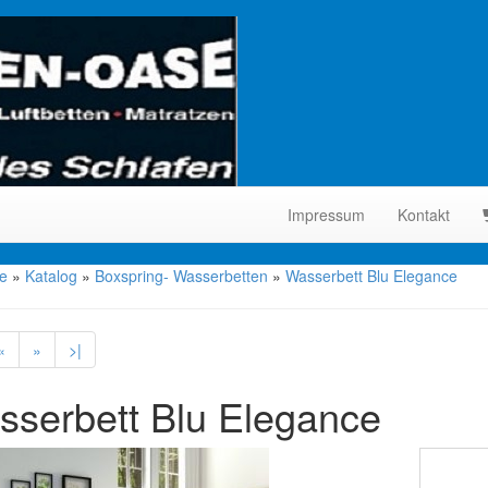
Impressum
Kontakt
te
»
Katalog
»
Boxspring- Wasserbetten
»
Wasserbett Blu Elegance
«
»
>|
serbett Blu Elegance