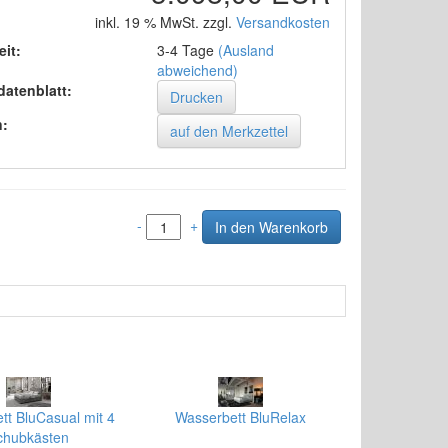
inkl. 19 % MwSt. zzgl.
Versandkosten
eit:
3-4 Tage
(Ausland
abweichend)
datenblatt:
Drucken
n:
-
+
tt BluCasual mit 4
Wasserbett BluRelax
chubkästen