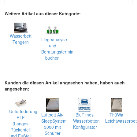
Weitere Artikel aus dieser Kategorie:
Wasserbett
Liegeanalyse
Tengern
und
Beratungstermin
buchen
Kunden die diesen Artikel angesehen haben, haben auch
angesehen:
Unterfederung
Luftbett Air-
BluTimes
ThüWa
RLF
SleepSystem
Wasserbetten
Leichtwasserbet
(Langes
3000 mit
Konfigurator
Rückenteil
Schulter
und Fußteil