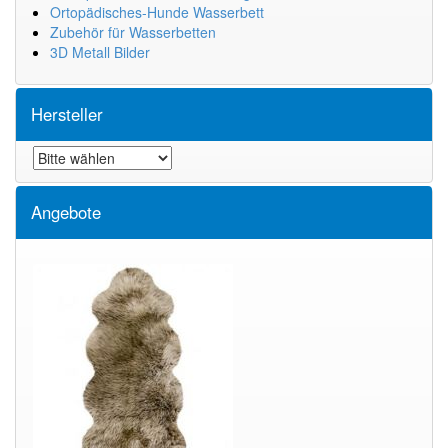
Ortopädisches-Hunde Wasserbett
Zubehör für Wasserbetten
3D Metall Bilder
Hersteller
Angebote