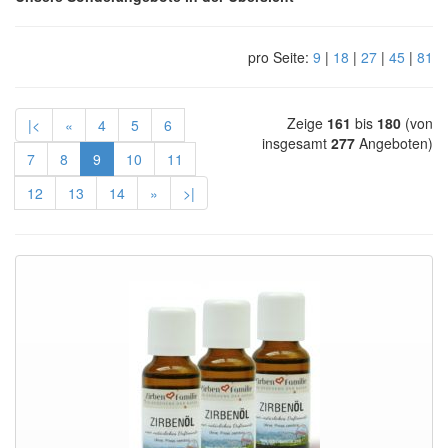
pro Seite:
9
|
18
|
27
|
45
|
81
Zeige
161
bis
180
(von
|<
«
4
5
6
insgesamt
277
Angeboten)
7
8
9
10
11
12
13
14
»
>|